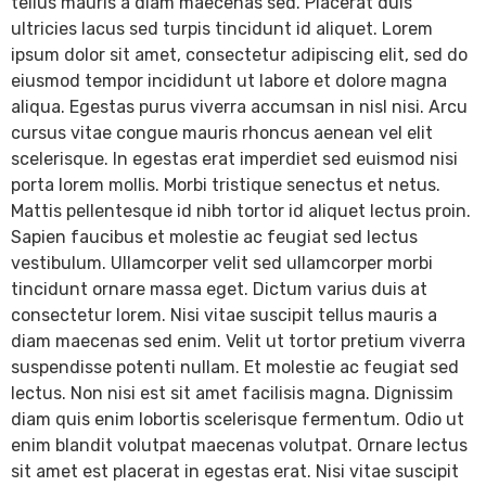
tellus mauris a diam maecenas sed. Placerat duis
ultricies lacus sed turpis tincidunt id aliquet. Lorem
ipsum dolor sit amet, consectetur adipiscing elit, sed do
eiusmod tempor incididunt ut labore et dolore magna
aliqua. Egestas purus viverra accumsan in nisl nisi. Arcu
cursus vitae congue mauris rhoncus aenean vel elit
scelerisque. In egestas erat imperdiet sed euismod nisi
porta lorem mollis. Morbi tristique senectus et netus.
Mattis pellentesque id nibh tortor id aliquet lectus proin.
Sapien faucibus et molestie ac feugiat sed lectus
vestibulum. Ullamcorper velit sed ullamcorper morbi
tincidunt ornare massa eget. Dictum varius duis at
consectetur lorem. Nisi vitae suscipit tellus mauris a
diam maecenas sed enim. Velit ut tortor pretium viverra
suspendisse potenti nullam. Et molestie ac feugiat sed
lectus. Non nisi est sit amet facilisis magna. Dignissim
diam quis enim lobortis scelerisque fermentum. Odio ut
enim blandit volutpat maecenas volutpat. Ornare lectus
sit amet est placerat in egestas erat. Nisi vitae suscipit